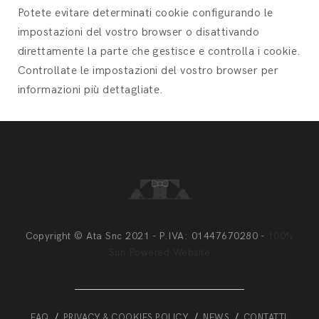
Potete evitare determinati cookie configurando le
impostazioni del vostro browser o disattivando
direttamente la parte che gestisce e controlla i cookie.
Controllate le impostazioni del vostro browser per
informazioni più dettagliate.
Copyright © Ata Snc 2021 - P.IVA: 01447670280 -
100%
Sun Powered Website
FAQ
PRIVACY & COOKIES POLICY
NEWS
CONTATTI